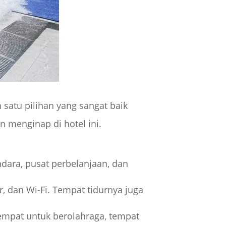
 satu pilihan yang sangat baik
n menginap di hotel ini.
ndara, pusat perbelanjaan, dan
, dan Wi-Fi. Tempat tidurnya juga
tempat untuk berolahraga, tempat