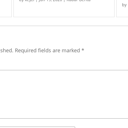
by
ished.
Required fields are marked
*