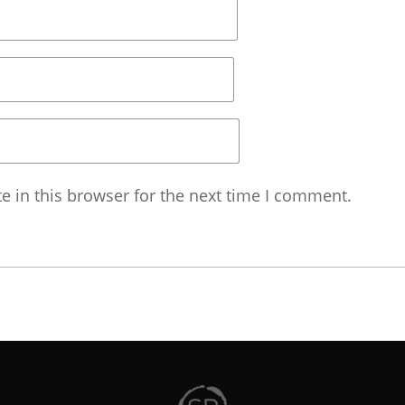
 in this browser for the next time I comment.