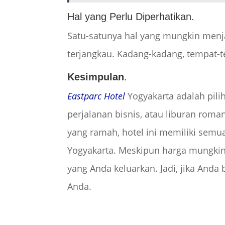
Hal yang Perlu Diperhatikan.
Satu-satunya hal yang mungkin menja
terjangkau. Kadang-kadang, tempat-t
Kesimpulan
.
Eastparc Hotel
Yogyakarta adalah pilih
perjalanan bisnis, atau liburan roman
yang ramah, hotel ini memiliki se
Yogyakarta. Meskipun harga mungkin 
yang Anda keluarkan. Jadi, jika Anda
Anda.