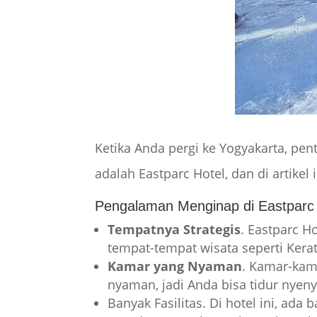
Ketika Anda pergi ke Yogyakarta, pen
adalah Eastparc Hotel, dan di artike
Pengalaman Menginap di Eastparc 
Tempatnya Strategis
. Eastparc H
tempat-tempat wisata seperti Kera
Kamar yang Nyaman
. Kamar-kam
nyaman, jadi Anda bisa tidur nyeny
Banyak Fasilitas. Di hotel ini, ad