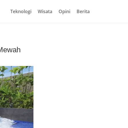
Teknologi
Wisata
Opini
Berita
 Mewah