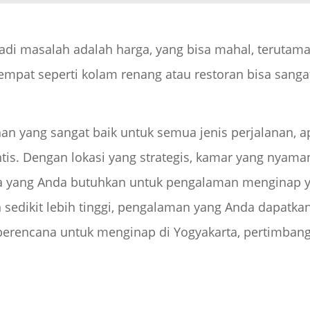
di masalah adalah harga, yang bisa mahal, terutama 
empat seperti kolam renang atau restoran bisa sang
an yang sangat baik untuk semua jenis perjalanan, ap
tis. Dengan lokasi yang strategis, kamar yang nyaman,
mua yang Anda butuhkan untuk pengalaman menginap 
sedikit lebih tinggi, pengalaman yang Anda dapatka
 berencana untuk menginap di Yogyakarta, pertimbang