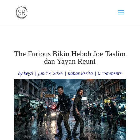
The Furious Bikin Heboh Joe Taslim
dan Yayan Reuni
by
keyzi
|
Jun 17, 2026
|
Kabar Berita
|
0 comments